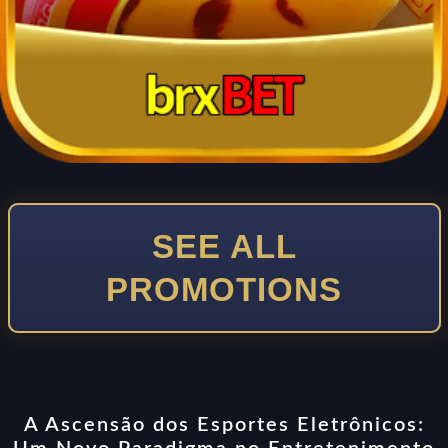
SEE ALL
PROMOTIONS
A Ascensão dos Esportes Eletrônicos: