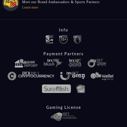
Meet our Brand Ambassadors & Sports Partners
Learnt more
Info
Payment Partners
Gaming License