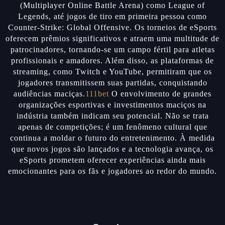
(Multiplayer Online Battle Arena) como League of
Legends, até jogos de tiro em primeira pessoa como
Counter-Strike: Global Offensive. Os torneios de eSports
oferecem prêmios significativos e atraem uma multitude de
patrocinadores, tornando-se um campo fértil para atletas
profissionais e amadores. Além disso, as plataformas de
streaming, como Twitch e YouTube, permitiram que os
jogadores transmitissem suas partidas, conquistando
audiências maciças.
111bet
O envolvimento de grandes
organizações esportivas e investimentos maciços na
indústria também indicam seu potencial. Não se trata
apenas de competições; é um fenômeno cultural que
continua a moldar o futuro do entretenimento. À medida
que novos jogos são lançados e a tecnologia avança, os
eSports prometem oferecer experiências ainda mais
emocionantes para os fãs e jogadores ao redor do mundo.