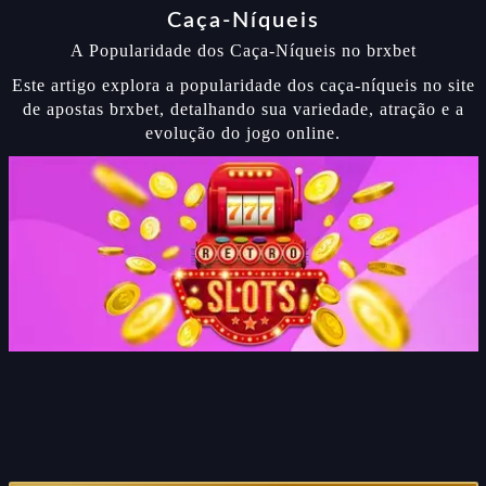
Caça-Níqueis
A Popularidade dos Caça-Níqueis no brxbet
Este artigo explora a popularidade dos caça-níqueis no site
de apostas brxbet, detalhando sua variedade, atração e a
evolução do jogo online.