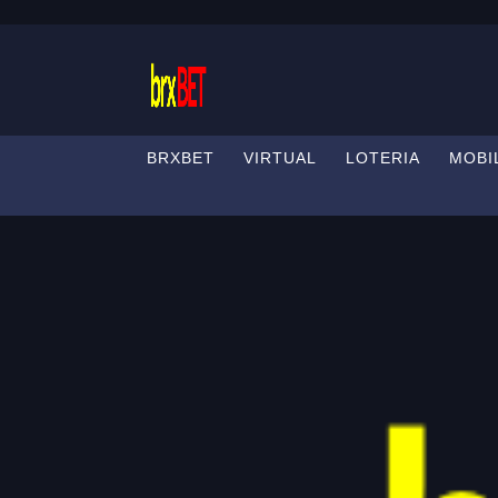
BRXBET
VIRTUAL
LOTERIA
MOBI