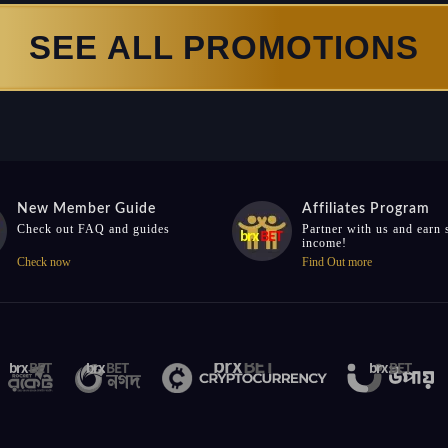
SEE ALL PROMOTIONS
New Member Guide
Affiliates Program
Check out FAQ and guides
Partner with us and earn
income!
Check now
Find Out more