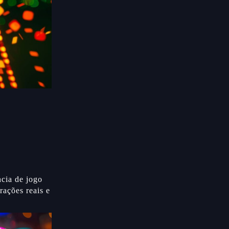
cia de jogo
rações reais e