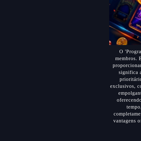
O 'Progra
membros. E
proporciona
significa
prioritá
exclusivos, c
empolgant
oferecendo
tempo,
completamen
vantagens o