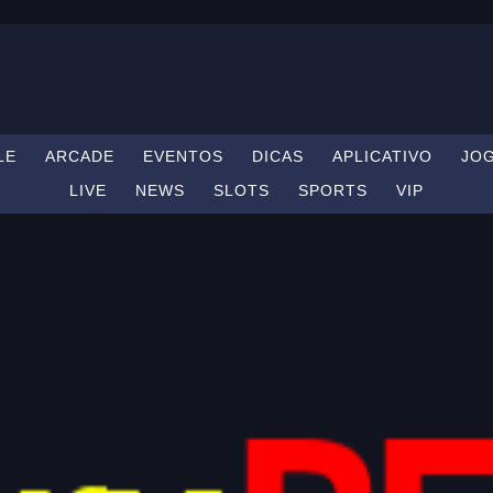
LE
ARCADE
EVENTOS
DICAS
APLICATIVO
JO
LIVE
NEWS
SLOTS
SPORTS
VIP