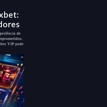
xbet:
dores
periência de
omprometidos.
mbro VIP pode