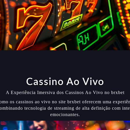
Cassino Ao Vivo
A Experiência Imersiva dos Cassinos Ao Vivo no brxbet
omo os cassinos ao vivo no site brxbet oferecem uma experiên
ombinando tecnologia de streaming de alta definição com inte
emocionantes.