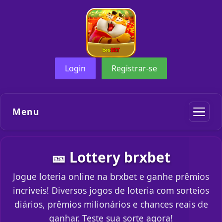
Login
Registrar-se
Menu
🎫 Lottery brxbet
Jogue loteria online na brxbet e ganhe prêmios
incríveis! Diversos jogos de loteria com sorteios
diários, prêmios milionários e chances reais de
ganhar. Teste sua sorte agora!