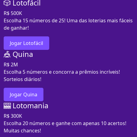
🎲 Lotofácil
R$ 500K
Escolha 15 números de 25! Uma das loterias mais fáceis
de ganhar!
Jogar Lotofácil
🎪 Quina
R$ 2M
Escolha 5 números e concorra a prêmios incríveis!
Sorteios diários!
Jogar Quina
🎰 Lotomania
R$ 300K
Escolha 20 números e ganhe com apenas 10 acertos!
Muitas chances!