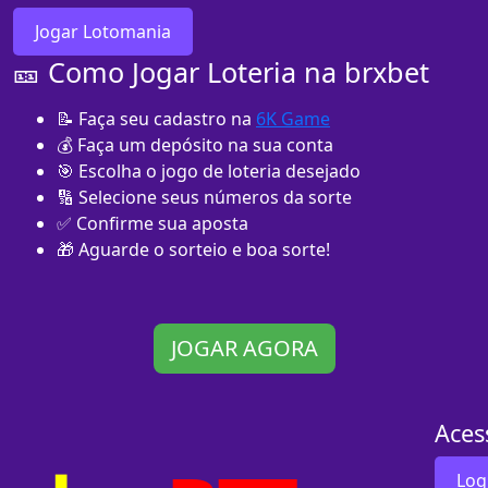
Jogar Lotomania
🎫 Como Jogar Loteria na brxbet
📝 Faça seu cadastro na
6K Game
💰 Faça um depósito na sua conta
🎯 Escolha o jogo de loteria desejado
🔢 Selecione seus números da sorte
✅ Confirme sua aposta
🎁 Aguarde o sorteio e boa sorte!
JOGAR AGORA
Aces
Log