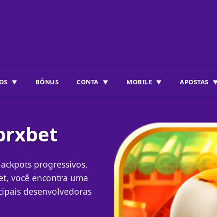
OS
BÔNUS
CONTA
MOBILE
APOSTAS
 brxbet
jackpots progressivos,
bet, você encontra uma
ncipais desenvolvedoras