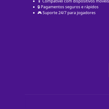
📱 Compatível com dispositivos móveis
🔒 Pagamentos seguros e rápidos
🎮 Suporte 24/7 para jogadores