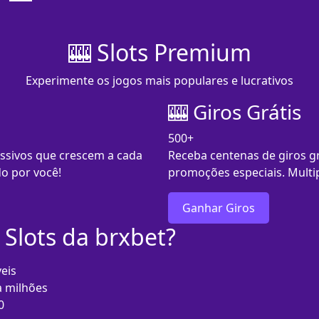
🎰 Slots Premium
Experimente os jogos mais populares e lucrativos
🎰 Giros Grátis
500+
ssivos que crescem a cada
Receba centenas de giros g
o por você!
promoções especiais. Multi
Ganhar Giros
 Slots da brxbet?
veis
a milhões
0