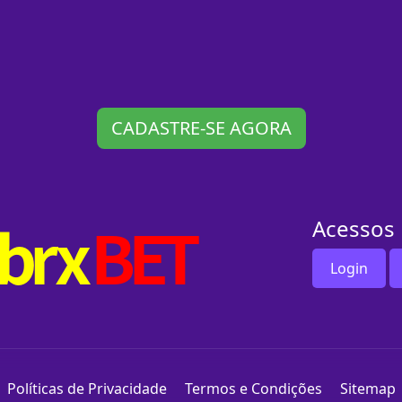
CADASTRE-SE AGORA
Acessos
Login
Políticas de Privacidade
Termos e Condições
Sitemap