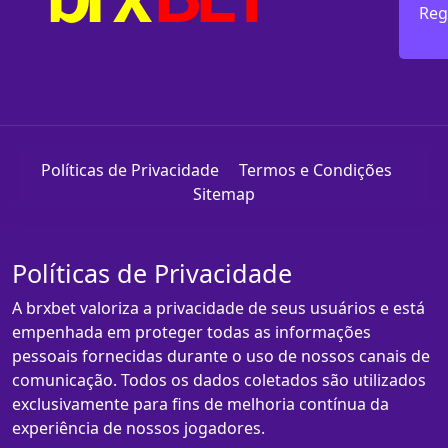
Reg
Políticas de Privacidade
Termos e Condições
Sitemap
Políticas de Privacidade
A brxbet valoriza a privacidade de seus usuários e está
empenhada em proteger todas as informações
pessoais fornecidas durante o uso de nossos canais de
comunicação. Todos os dados coletados são utilizados
exclusivamente para fins de melhoria contínua da
experiência de nossos jogadores.